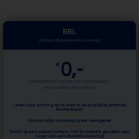
BBL
(Beroeps Begeleidende Leerweg)
0,-
€
Gemiddelde kosten per schooljaar +
maandelijks een salaris
Leren door ervaring op te doen in de praktijk bij erkende
leerbedrijven
Voornamelijk aanwezig bij een werkgever
Recht op een salaris conform CAO (in meeste gevallen veel
hoger dan een studiefinanciering)