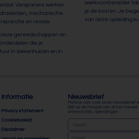
werkvoorbereider fab
eriaal. Verspaners werken
je de kosten. Je bege
 draaierijen, mechanische
van deze opleiding k
eparatie en revisie.
ecieze gereedschappen en
nderdelen die je
uur in ziekenhuizen en in
Informatie
Nieuwsbrief
Meld je aan voor onze nieuwsbrief 
blijf op de hoogte van al het nieuws
Privacy statement
omtrent BBL opleidingen
Cookiebeleid
Disclaimer
Vacature aanmelden