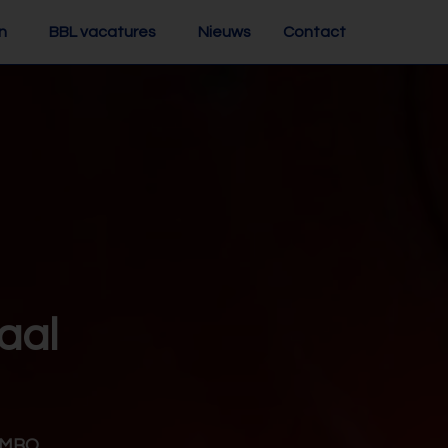
n
BBL vacatures
Nieuws
Contact
aal
t MBO