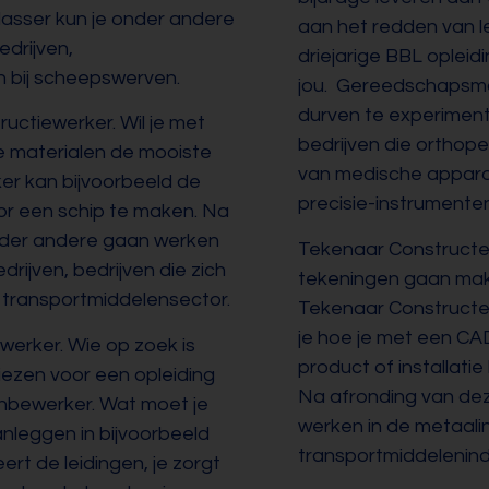
 lasser kun je onder andere
aan het redden van le
drijven,
driejarige BBL opleid
 bij scheepswerven.
jou. Gereedschapsmak
durven te experiment
uctiewerker. Wil je met
bedrijven die orthope
 materialen de mooiste
van medische apparat
er kan bijvoorbeeld de
precisie-instrumente
or een schip te maken. Na
onder andere gaan werken
Tekenaar Constructeur
rijven, bedrijven die zich
tekeningen gaan make
 transportmiddelensector.
Tekenaar Constructeur
je hoe je met een C
werker. Wie op zoek is
product of installatie
iezen voor een opleiding
Na afronding van dez
enbewerker. Wat moet je
werken in de metaalin
nleggen in bijvoorbeeld
transportmiddelenindu
ert de leidingen, je zorgt