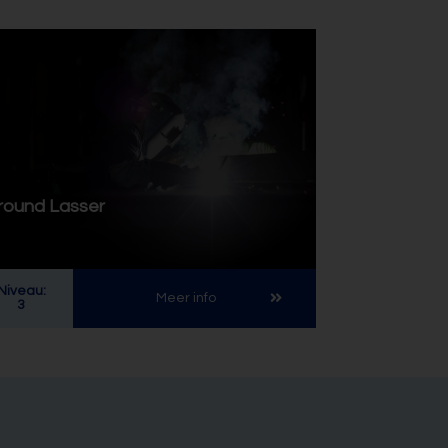
lround Lasser
Niveau:
Meer info
3