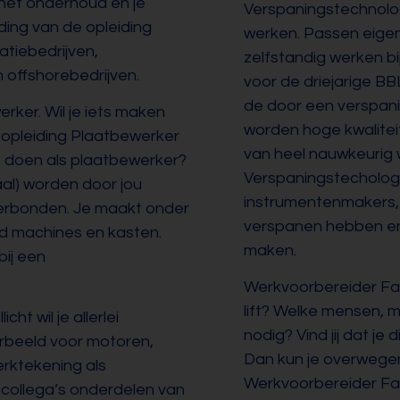
t het onderhoud en je
Verspaningstechnoloo
nding van de opleiding
werken. Passen eige
atiebedrijven,
zelfstandig werken b
n offshorebedrijven.
voor de driejarige B
de door een verspa
rker. Wil je iets maken
worden hoge kwalitei
 opleiding Plaatbewerker
van heel nauwkeurig
e doen als plaatbewerker?
Verspaningstechologen
al) worden door jou
instrumentenmakers, 
rbonden. Je maakt onder
verspanen hebben en 
d machines en kasten.
maken.
ij een
Werkvoorbereider Fab
lift? Welke mensen, 
ht wil je allerlei
nodig? Vind jij dat 
rbeeld voor motoren,
Dan kun je overwegen
rktekening als
Werkvoorbereider Fab
collega’s onderdelen van