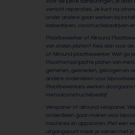
voor de juiste aansluitingen, je doe
verricht reparaties. Je kunt na afro
onder andere gaan werken bij install
lasbedrijven, constructiebedrijven e
Plaatbewerker of Allround Plaatbewe
van stalen platen? Kies dan voor de
of Allround plaatbewerker. Wat ga j
Plaatmetaal (platte platen van meta
gemeten, gesneden, gebogen en ve
andere onderdelen voor bijvoorbeel
Plaatbewerkers werken doorgaans b
metaalconstructiebedrijf.
Verspaner of allround verspaner. Wellic
onderdelen gaan maken voor bijvoo
machines en apparaten. Met een we
uitgangspunt maak je samen met je 