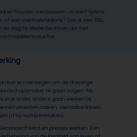
al en houden van bouwen. Je leert tijdens
en of aan voetbalstadions? Dan is een BBL
e slag bij allerlei bedrijven die met
portmiddelenindustrie.
erking
n kun je overwegen om de driejarige
reedschapsmaker te gaan volgen. Als
un je onder andere gaan werken bij
he instrumenten maken, metaalbedrijven,
n of bij matrijzenmakers.
Geconcentreerd en precies werken. Een
verbetering van de kwaliteit van leven of