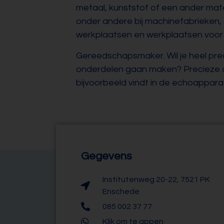
metaal, kunststof of een ander mat
onder andere bij machinefabrieken,
werkplaatsen en werkplaatsen voor r
Gereedschapsmaker. Wil je heel pr
onderdelen gaan maken? Precieze o
bijvoorbeeld vindt in de echoapparat
Gegevens
Institutenweg 20-22, 7521 PK
Enschede
085 002 37 77
Klik om te appen