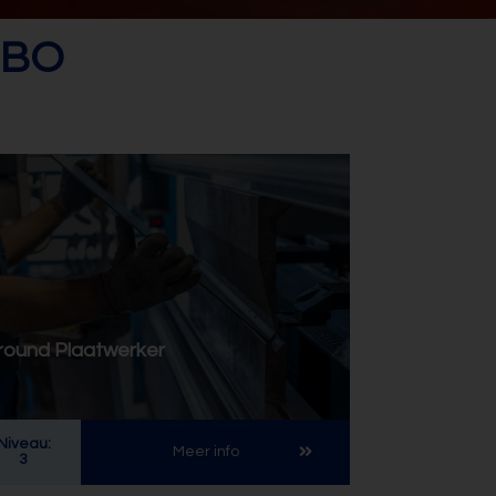
MBO
lround Plaatwerker
Niveau:
Meer info
3