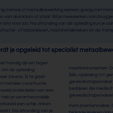
ding metaal of metaalbewerking werken graag met meta
es van aluminium of staal. Wil je meewerken aan brugg
ets voor jou. Na afronding van de opleiding kun je aan d
ructie- of lasbedrijven, machinefabrieken en de trans
dt je opgeleid tot specialist metaalbew
oet handig zijn en tegen
meetinstrumenten. Da
it om de opleiding
BBL-opleiding tot ge
sser (niveau 3) te gaan
gereedschapsmaker k
rt metalen constructie.
bedrijven die medisc
orbeeld onderdelen van een
gereedschapsmakerije
 heb je verantwoordelijk
orbeeld een schip zinken.
Instrumentenmaker. 
werkt. Na afronding van je
bijdrage leveren aan 