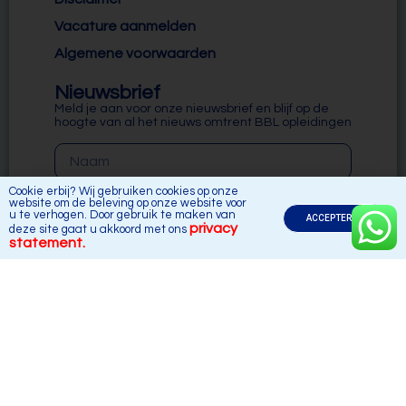
Vacature aanmelden
Algemene voorwaarden
Nieuwsbrief
Meld je aan voor onze nieuwsbrief en blijf op de
hoogte van al het nieuws omtrent BBL opleidingen
Cookie erbij? Wij gebruiken cookies op onze
website om de beleving op onze website voor
u te verhogen. Door gebruik te maken van
ACCEPTEREN
privacy
deze site gaat u akkoord met ons
Inschrijven
statement.
Social