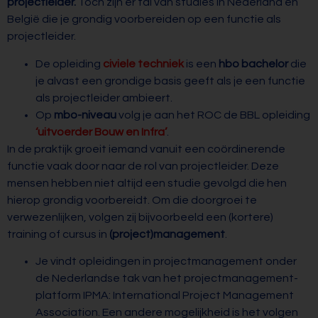
projectleider.
Toch zijn er tal van studies in Nederland en
België die je grondig voorbereiden op een functie als
projectleider.
De opleiding
civiele techniek
is een
hbo bachelor
die
je alvast een grondige basis geeft als je een functie
als projectleider ambieert.
Op
mbo-niveau
volg je aan het ROC de BBL opleiding
‘uitvoerder Bouw en Infra’
.
In de praktijk groeit iemand vanuit een coördinerende
functie vaak door naar de rol van projectleider. Deze
mensen hebben niet altijd een studie gevolgd die hen
hierop grondig voorbereidt. Om die doorgroei te
verwezenlijken, volgen zij bijvoorbeeld een (kortere)
training of cursus in
(project)management
.
Je vindt opleidingen in projectmanagement onder
de Nederlandse tak van het projectmanagement-
platform IPMA: International Project Management
Association. Een andere mogelijkheid is het volgen