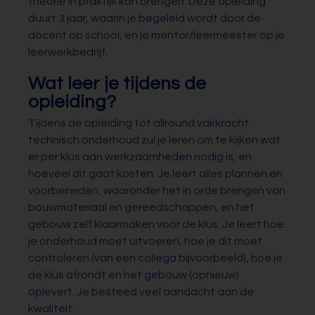
theorie in praktijk kan brengen. Deze opleiding
duurt 3 jaar, waarin je begeleid wordt door de
docent op school, en je mentor/leermeester op je
leerwerkbedrijf.
Wat leer je tijdens de
opleiding?
Tijdens de opleiding tot allround vakkracht
technisch onderhoud zul je leren om te kijken wat
er per klus aan werkzaamheden nodig is, en
hoeveel dit gaat kosten. Je leert alles plannen en
voorbereiden, waaronder het in orde brengen van
bouwmateriaal en gereedschappen, en het
gebouw zelf klaarmaken voor de klus. Je leert hoe
je onderhoud moet uitvoeren, hoe je dit moet
controleren (van een collega bijvoorbeeld), hoe je
de klus afrondt en het gebouw (opnieuw)
oplevert. Je besteed veel aandacht aan de
kwaliteit.