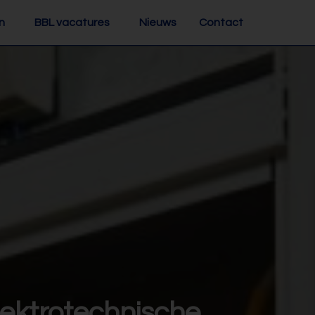
n
BBL vacatures
Nieuws
Contact
lektrotechnische