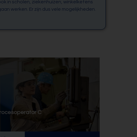
 ook in scholen, ziekenhuizen, winkelketens
gaan werken. Er zijn dus vele mogelijkheden.
rocesoperator C