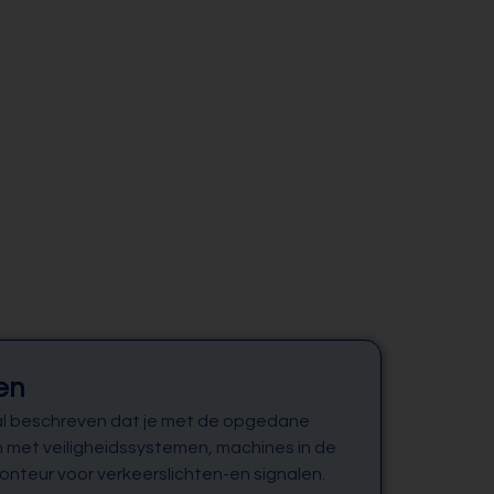
en
r al beschreven dat je met de opgedane
 met veiligheidssystemen, machines in de
monteur voor verkeerslichten-en signalen.