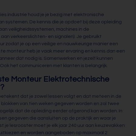
ies industrie houd je je bezig met elektronische
n systemen. De kennis die je opdoet bij deze opleiding
 aan veiligheidssystemen, machines in de
j aan verkeerslichten- en signalen). Je gebruikt
 zodat je op een veilige en nauwkeurige manier een
ste monteur heb je vaak meer ervaring en kennis dan een
wanneer dat nodig is. Samenwerken en jezelf kunnen
 Ook het communiceren met klanten is belangrijk.
rste Monteur Elektrotechnische
t?
betekent dat je zowel lessen volgt en dat meteen in de
 in blokken van tien weken gegeven worden en zal twee
k mogelijk dat de opleiding eerder afgerond kan worden. In
en gegeven die aansluiten op de praktijk en waar je
t je lesrooster moet je elk jaar 240 uur aan keuzevakken
f uitkiezen en worden aangeboden op maximaal 2