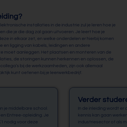
eiding?
ktronische installaties in de industrie zul je leren hoe je
die je die dag zal gaan uitvoeren. Je leert hoe je
 deze in elkaar zet, en welke onderdelen er hierbij komen
tie en ligging van kabels, leidingen en andere
e moet aanleggen. Het plaatsen en monteren van de
llaties, de storingen kunnen herkennen en oplossen, de
ollega’s bij de werkzaamheden, zijn ook allemaal
ktijk kunt oefenen bij je leerwerkbedrijf.
Verder studer
an je middelbare school.
In de inleiding wordt e
een Entree-opleiding. Je
kennis kan gaan werken
1 nodig voor deze
industriesector of als 