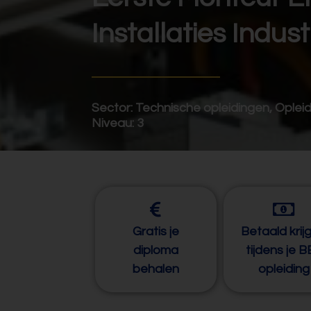
Installaties Indust
Sector:
Technische opleidingen
,
Opleid
Niveau:
3
Gratis je
Betaald krij
diploma
tijdens je 
behalen
opleiding