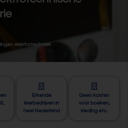
rie
ingen elektrotechniek
gen
Erkende
Geen kosten
BBL
leerbedrijven in
voor boeken,
heel Nederland
kleding etc.