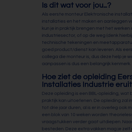
Is dit wat voor jou...?
Als eerste monteur Elektronische installat
installaties en het maken en aanleggen va
kun je in praktijk brengen met het werken
industriesector, of op de weg (denk hierbi
technische tekeningen en meetapparatuur
goed product/dienst kan leveren. Als eer
collega die monteur is, dus deze help je 
aanpassen is dus een belangrijk kenmerk.
Hoe ziet de opleiding Ee
Installaties Industrie erui
Deze opleiding is een BBL-opleiding, wat 
praktijk kan uitoefenen. De opleiding zal
tot drie jaar duren, al is er in overleg oo
een blok van 10 weken worden theorieless
vraagstukken verder gaat uitdiepen. Naas
besteden. Deze extra vakken mag je zel