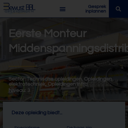
Gesprek
inplannen
Eerste Monteur
Middenspanningsdistrib
Sector:
Technische opleidingen
,
Opleidingen
elektrotechniek
,
Opleidingen infra
Niveau:
3
Deze opleiding biedt...
Specialisme
De baas zijn