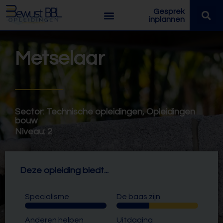
Gesprek
inplannen
Metselaar
Sector:
Technische opleidingen
,
Opleidingen
bouw
Niveau:
2
Deze opleiding biedt...
Specialisme
De baas zijn
Anderen helpen
Uitdaging