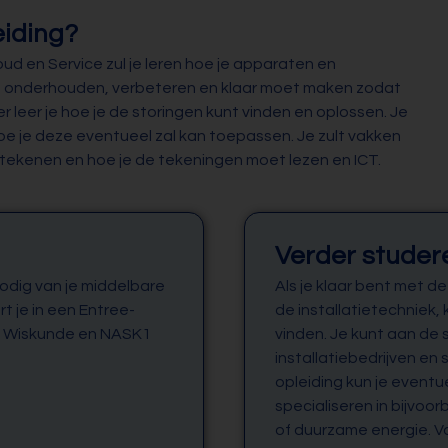
eiding?
ud en Service zul je leren hoe je apparaten en
n, onderhouden, verbeteren en klaar moet maken zodat
 leer je hoe je de storingen kunt vinden en oplossen. Je
oe je deze eventueel zal kan toepassen. Je zult vakken
l, tekenen en hoe je de tekeningen moet lezen en ICT.
Verder studer
odig van je middelbare
Als je klaar bent met d
t je in een Entree-
de installatietechniek,
als Wiskunde en NASK1
vinden. Je kunt aan de 
installatiebedrijven en
opleiding kun je eventu
specialiseren in bijvoor
of duurzame energie. Vo