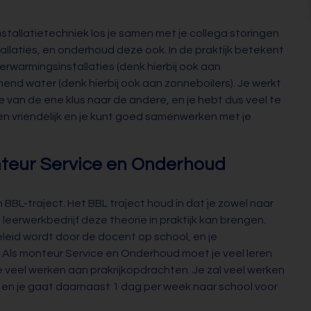
stallatietechniek los je samen met je collega storingen
tallaties, en onderhoud deze ook. In de praktijk betekent
verwarmingsinstallaties (denk hierbij ook aan
end water (denk hierbij ook aan zonneboilers). Je werkt
 je van de ene klus naar de andere, en je hebt dus veel te
n vriendelijk en je kunt goed samenwerken met je
nteur Service en Onderhoud
BBL-traject. Het BBL traject houd in dat je zowel naar
 leerwerkbedrijf deze theorie in praktijk kan brengen.
eleid wordt door de docent op school, en je
. Als monteur Service en Onderhoud moet je veel leren
 je veel werken aan prakrijkopdrachten. Je zal veel werken
jf en je gaat daarnaast 1 dag per week naar school voor