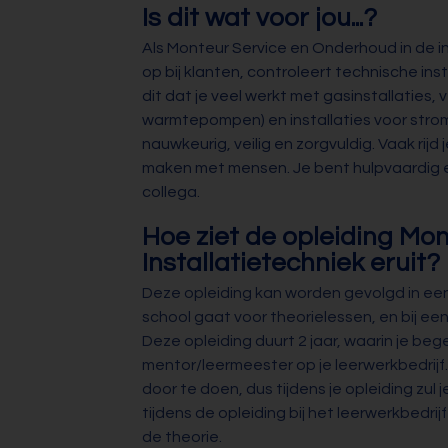
Is dit wat voor jou...?
Als Monteur Service en Onderhoud in de in
op bij klanten, controleert technische ins
dit dat je veel werkt met gasinstallaties, 
warmtepompen) en installaties voor strom
nauwkeurig, veilig en zorgvuldig. Vaak rijd
maken met mensen. Je bent hulpvaardig e
collega.
Hoe ziet de opleiding Mo
Installatietechniek eruit?
Deze opleiding kan worden gevolgd in een 
school gaat voor theorielessen, en bij een
Deze opleiding duurt 2 jaar, waarin je beg
mentor/leermeester op je leerwerkbedrijf
door te doen, dus tijdens je opleiding zul
tijdens de opleiding bij het leerwerkbedri
de theorie.