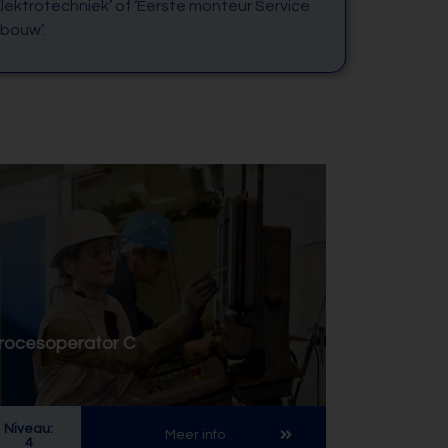
lektrotechniek’ of ‘Eerste monteur Service
bouw’.
rocesoperator C
Niveau:
Meer info
4