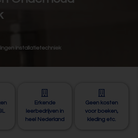
k
ingen installatietechniek
gen
Erkende
Geen kosten
BBL
leerbedrijven in
voor boeken,
heel Nederland
kleding etc.