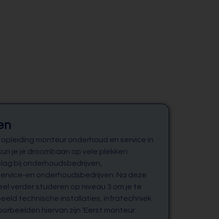
en
e opleiding monteur onderhoud en service in
 kun je je droombaan op vele plekken
slag bij onderhoudsbedrijven,
 service-en onderhoudsbedrijven. Na deze
eel verder studeren op niveau 3 om je te
beeld technische installaties, infratechniek
orbeelden hiervan zijn ‘Eerst monteur