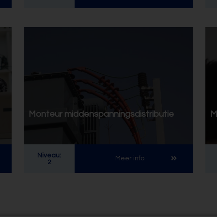
Monteur middenspanningsdistributie
M
Niveau:
Meer info
2