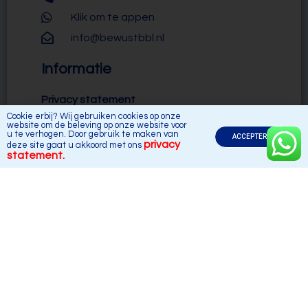
Klik om te appen
info@bewustbbl.nl
Informatie
Privacy statement
Cookie erbij? Wij gebruiken cookies op onze
Cookiebeleid
website om de beleving op onze website voor
u te verhogen. Door gebruik te maken van
ACCEPTEREN
Disclaimer
privacy
deze site gaat u akkoord met ons
statement.
Vacature aanmelden
Algemene voorwaarden
Nieuwsbrief
Meld je aan voor onze nieuwsbrief en blijf op de
hoogte van al het nieuws omtrent BBL opleidingen