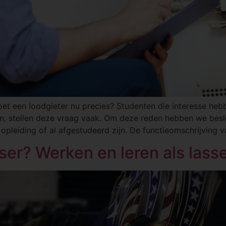
oet een loodgieter nu precies? Studenten die interesse hebb
n, stellen deze vraag vaak. Om deze reden hebben we besl
opleiding of al afgestudeerd zijn. De functieomschrijving 
ser? Werken en leren als lasse