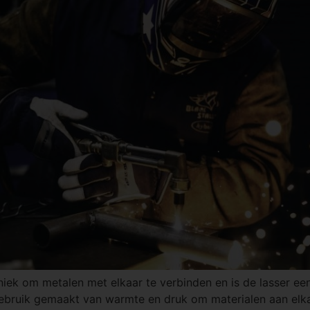
niek om metalen met elkaar te verbinden en is de lasser ee
 gebruik gemaakt van warmte en druk om materialen aan elkaa