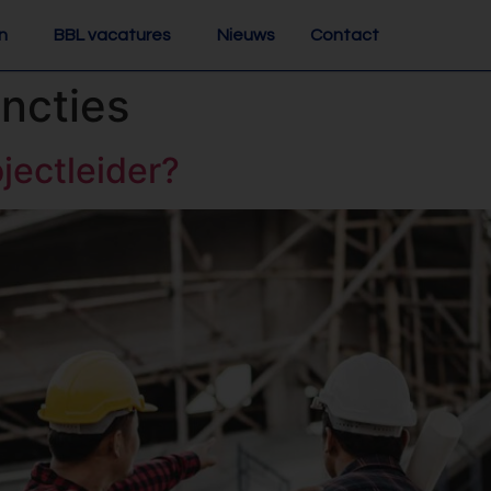
n
BBL vacatures
Nieuws
Contact
ncties
jectleider?